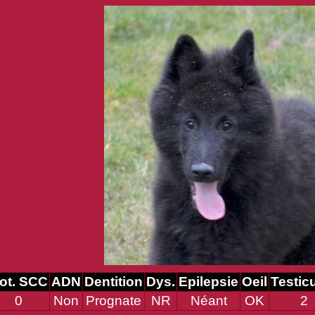
ot. SCC
ADN
Dentition
Dys.
Epilepsie
Oeil
Testic
0
Non
Prognate
NR
Néant
OK
2