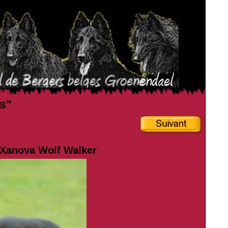
es"
r Xanova Wolf Walker