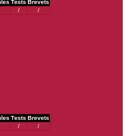
ules
Tests
Brevets
/
/
ules
Tests
Brevets
/
/