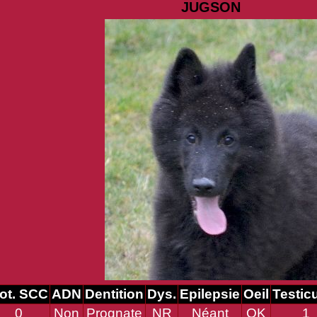
JUGSON
ot. SCC
ADN
Dentition
Dys.
Epilepsie
Oeil
Testic
0
Non
Prognate
NR
Néant
OK
1