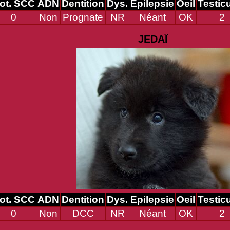
ot. SCC
ADN
Dentition
Dys.
Epilepsie
Oeil
Testic
0
Non
Prognate
NR
Néant
OK
2
JEDAÏ
ot. SCC
ADN
Dentition
Dys.
Epilepsie
Oeil
Testic
0
Non
DCC
NR
Néant
OK
2