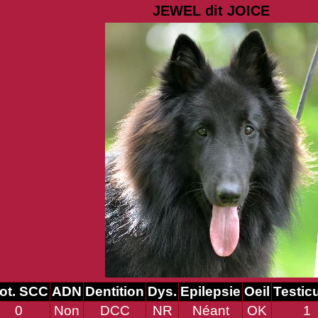
JEWEL dit JOICE
ot. SCC
ADN
Dentition
Dys.
Epilepsie
Oeil
Testic
0
Non
DCC
NR
Néant
OK
1