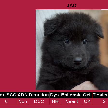
JAO
ot. SCC
ADN
Dentition
Dys.
Epilepsie
Oeil
Testic
0
Non
DCC
NR
Néant
OK
2