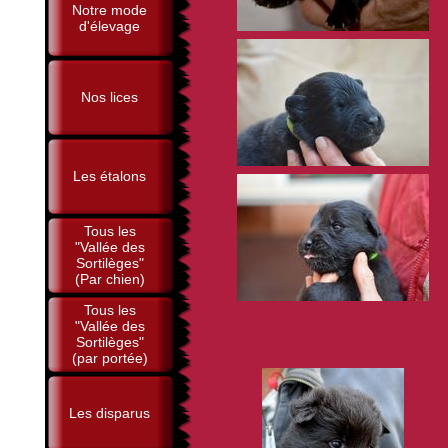
Notre mode
d'élevage
Nos lices
Les étalons
Tous les
"Vallée des
Sortilèges"
(Par chien)
Tous les
"Vallée des
Sortilèges"
(par portée)
Les disparus