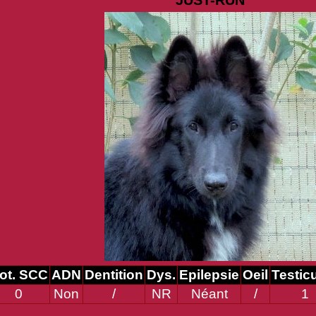
JUST-RUN
ot. SCC
ADN
Dentition
Dys.
Epilepsie
Oeil
Testic
0
Non
/
NR
Néant
/
1