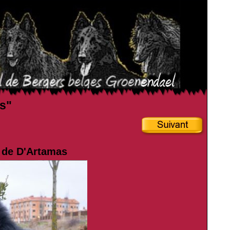
es"
s de D'Artamas