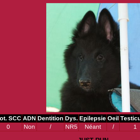
ot. SCC
ADN
Dentition
Dys.
Epilepsie
Oeil
Testic
0
Non
/
NR5
Néant
/
1