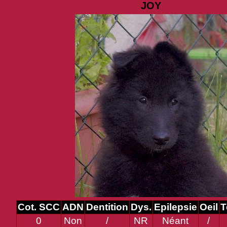
JOY
Cot. SCC
ADN
Dentition
Dys.
Epilepsie
Oeil
T
0
Non
/
NR
Néant
/