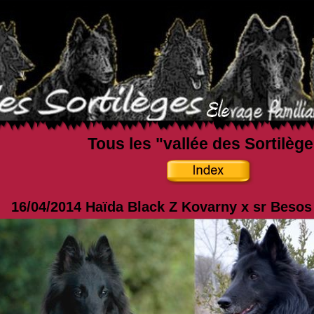
Tous les "vallée des Sortilèg
16/04/2014 Haïda Black Z Kovarny x sr Beso