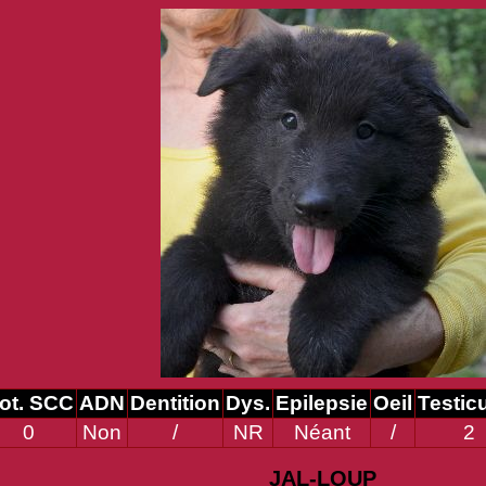
ot. SCC
ADN
Dentition
Dys.
Epilepsie
Oeil
Testic
0
Non
/
NR
Néant
/
2
JAL-LOUP