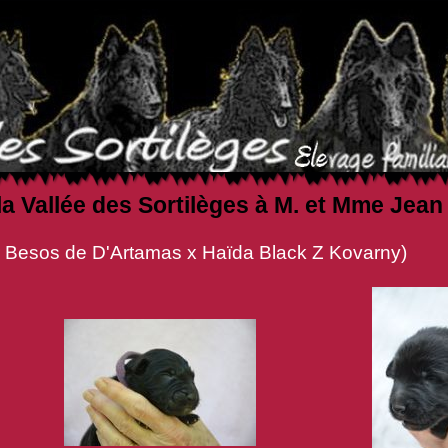
la Vallée des Sortilèges à M. et Mme Je
amas x Haïda Black Z Kovarny)