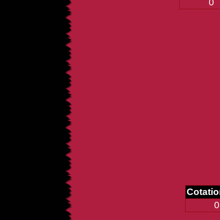
0
Cotati
0