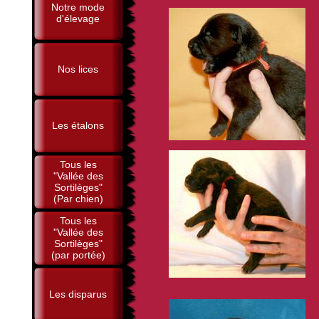
Notre mode
d'élevage
Nos lices
Les étalons
Tous les
"Vallée des
Sortilèges"
(Par chien)
Tous les
"Vallée des
Sortilèges"
(par portée)
Les disparus