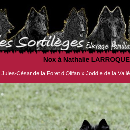
Nox à Nathalie LARROQUE
Foret d'Olifan x Joddie de la Vallée de