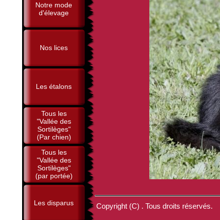
Notre mode
d'élevage
Nos lices
Les étalons
Tous les
"Vallée des
Sortilèges"
(Par chien)
Tous les
"Vallée des
Sortilèges"
(par portée)
Les disparus
Copyright (C) . Tous droits réservés.