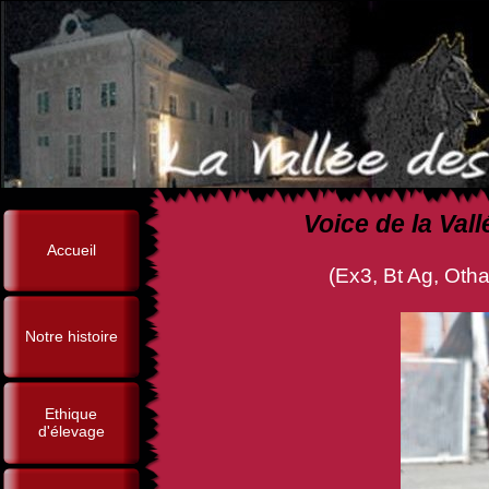
Voice de la Val
Accueil
(Ex3, Bt Ag, Othain de la D
Notre histoire
Ethique
d'élevage