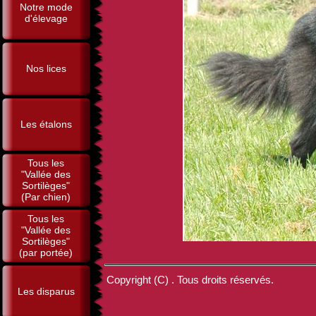
Notre mode
d'élevage
Nos lices
Les étalons
Tous les
"Vallée des
Sortilèges"
(Par chien)
Tous les
"Vallée des
Sortilèges"
(par portée)
Copyright (C) . Tous droits réservés.
Les disparus