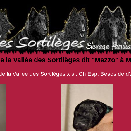
e la Vallée des Sortilèges dit "Mezzo"
s Sortilèges x sr, Ch Esp, Besos de d'A