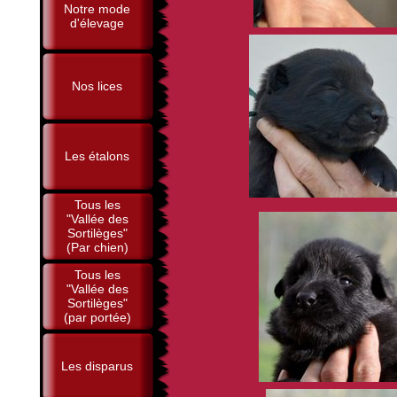
Notre mode
d'élevage
Nos lices
Les étalons
Tous les
"Vallée des
Sortilèges"
(Par chien)
Tous les
"Vallée des
Sortilèges"
(par portée)
Les disparus