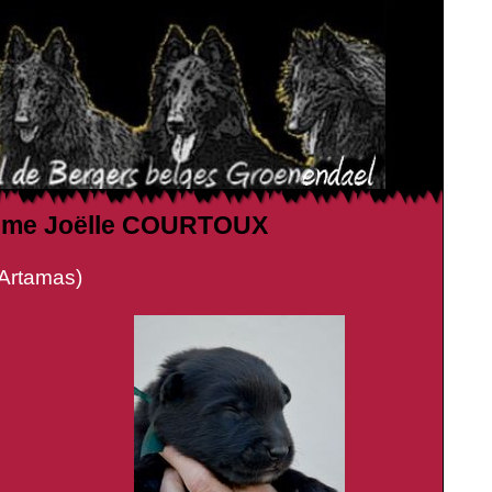
 à Mme Joëlle COURTOUX
rtamas)