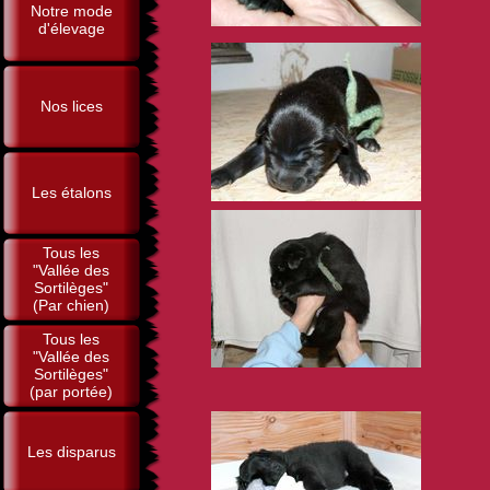
Notre mode
d'élevage
Nos lices
Les étalons
Tous les
"Vallée des
Sortilèges"
(Par chien)
Tous les
"Vallée des
Sortilèges"
(par portée)
Les disparus