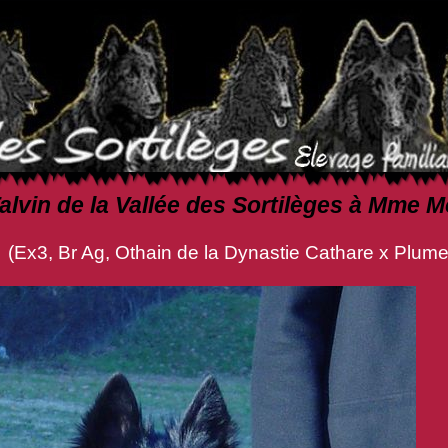
alvin de la Vallée des Sortilèges à Mme
n de la Dynastie Cathare x Plume