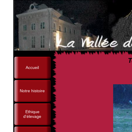
T
Accueil
(Ex3, Br Ag, Othai
Notre histoire
Ethique
d'élevage