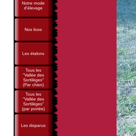
Notre mode
d'élevage
Nos lices
Les étalons
Tous les
"Vallée des
Sortilèges"
(Par chien)
Tous les
"Vallée des
Sortilèges"
(par portée)
Les disparus