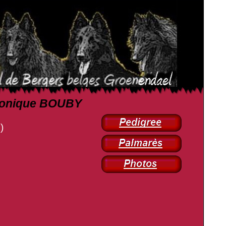
 Monique BOUBY
)