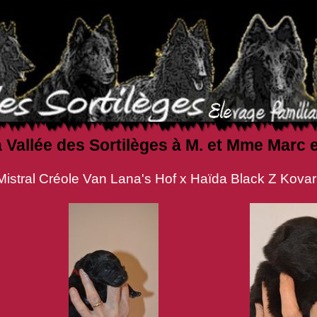
a Vallée des Sortilèges à M. et Mme Ma
 Lana's Hof x Haïda Black Z Kovarn