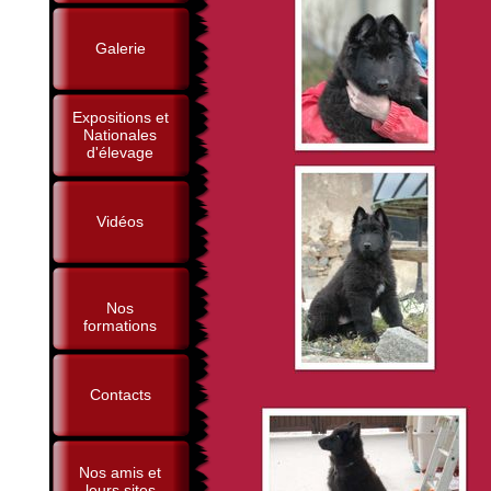
Galerie
Expositions et
Nationales
d'élevage
Vidéos
Nos
formations
Contacts
Nos amis et
leurs sites