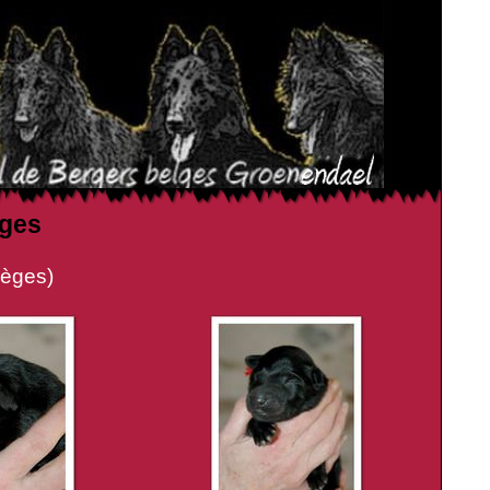
èges
èges)