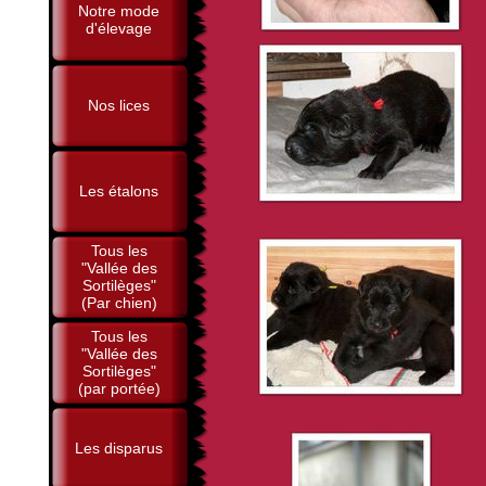
Notre mode
d'élevage
Nos lices
Les étalons
Tous les
"Vallée des
Sortilèges"
(Par chien)
Tous les
"Vallée des
Sortilèges"
(par portée)
Les disparus