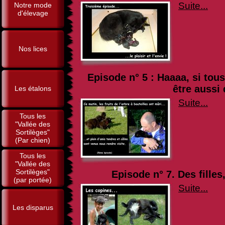
Suite...
Notre mode
d'élevage
Nos lices
Episode n° 5 : Haaaa, si tou
être aussi 
Les étalons
Suite...
Tous les
"Vallée des
Sortilèges"
(Par chien)
Tous les
"Vallée des
Sortilèges"
Episode n° 7. Des filles,
(par portée)
Suite...
Les disparus