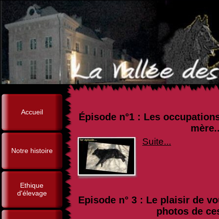
Accueil
Épisode n°1 : Les occupations
mère.
Suite...
Notre histoire
Ethique
d'élevage
Episode n° 3 : Le plaisir de v
photos de ces