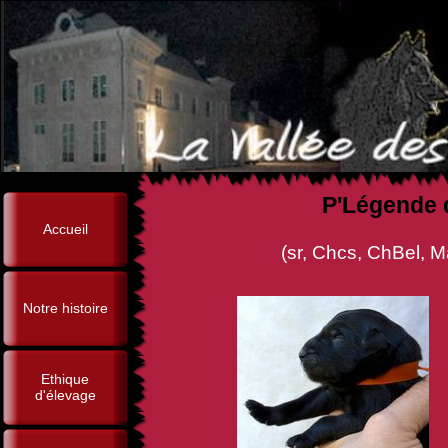
P'Légende 
Accueil
(sr, Chcs, ChBel, Man in Blac
Notre histoire
Ethique
d'élevage