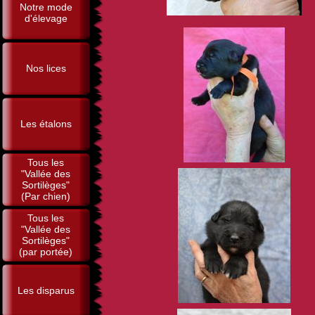
Notre mode
d'élevage
Nos lices
Les étalons
Tous les
"Vallée des
Sortilèges"
(Par chien)
Tous les
"Vallée des
Sortilèges"
(par portée)
Les disparus