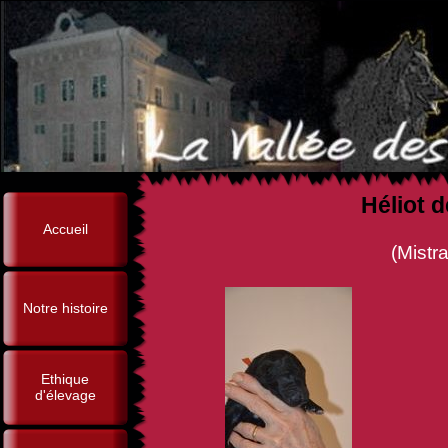
Héliot d
Accueil
(Mistral Créole Van La
Notre histoire
Ethique
d'élevage