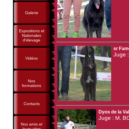
Galerie
Expositions et
Nationales
d'élevage
sr Famo
Juge 
Vidéos
Nos
formations
Contacts
Dyos de la Val
Juge : M. B
Nos amis et
leurs sites