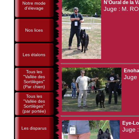
N'Oural de la V
Notre mode
d'élevage
Juge : M. RO
Nos lices
Les étalons
Enoha 
Tous les
Juge 
"Vallée des
Sortilèges"
(Par chien)
Tous les
"Vallée des
Sortilèges"
(par portée)
Eye-Loo
Les disparus
Juge 