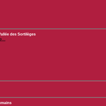
allée des Sortilèges
e...
umains