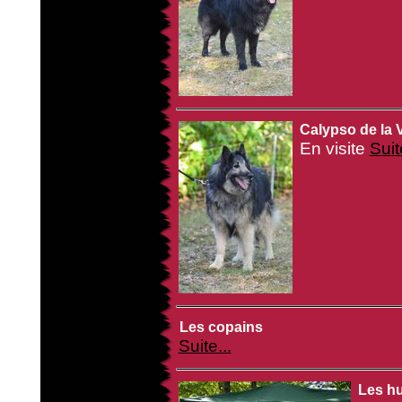
Calypso de la V
En visite
Suit
Les copains
Suite...
Les h