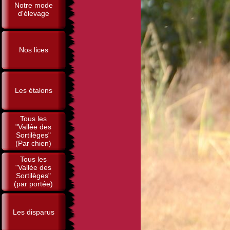
Notre mode
d'élevage
Nos lices
Les étalons
Tous les
"Vallée des
Sortilèges"
(Par chien)
Tous les
"Vallée des
Sortilèges"
(par portée)
Les disparus