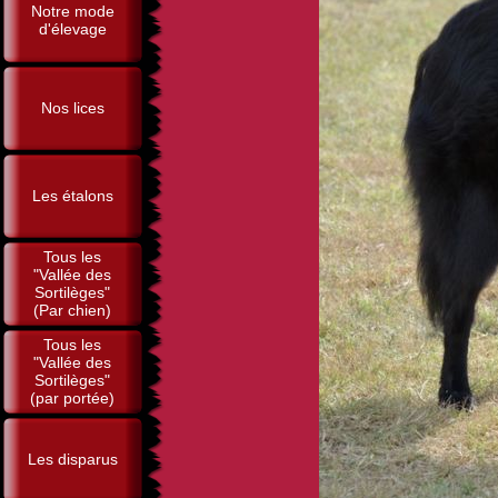
Notre mode
d'élevage
Nos lices
Les étalons
Tous les
"Vallée des
Sortilèges"
(Par chien)
Tous les
"Vallée des
Sortilèges"
(par portée)
Les disparus