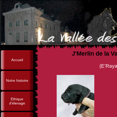
J'Merlin de la 
Accueil
(E'Rayas du Pampre Sacr
Notre histoire
Ethique
d'élevage