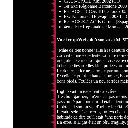
CACS-CACIB Albi 2002 (CO)
1er Exc Régionale Barcelone 2003
R-CACS - R-CACIB Cahors 2003
Exc Nationale d'Elevage 2003 La C
R-CACS-R-CACIB Girona (Espag
4ème Exc Régionale de Montech 2
Voici ce qu'écrivait à son sujet M. 
"Mâle de très bonne taille à la denture c
couvert d'une excellente fourrure noire 
une jolie tête médio-ligne et ciselée av
belles petites oreilles bien portées, un t
Le dos reste ferme, terminé par une bo
Excellente poitrine haute et ample, bon
bons pieds. Foulées un peu serrées mais
Light avait un excellent caractère.
Très bon gardien,il n'en était pas moins
passionné par l'humain. Il était attentio
Il obtenait son brevet d'agility le 09/03/
Il était, selon beaucoup, un excellent
habitude de dire qu'il était "une perle 
En effet, si Light était un féru d'agility