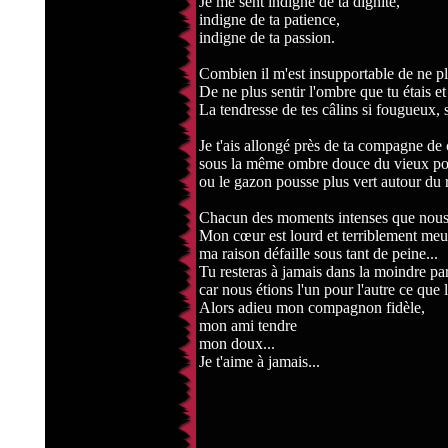
Je me sent indigne de ta dignité,
indigne de ta patience,
indigne de ta passion.
Combien il m'est insupportable de ne pl
De ne plus sentir l'ombre que tu étais e
La tendresse de tes câlins si fougueux, s
Je t'ais allongé près de ta compagne de 
sous la même ombre douce du vieux poi
ou le gazon pousse plus vert autour du 
Chacun des moments intenses que nous 
Mon cœur est lourd et terriblement meurt
ma raison défaille sous tant de peine...
Tu resteras à jamais dans la moindre par
car nous étions l'un pour l'autre ce que l'
Alors adieu mon compagnon fidèle,
mon ami tendre
mon doux...
Je t'aime à jamais...