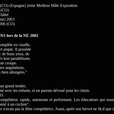
 (CO) (Espagne) 2eme Meilleur Mâle Exposition
 (CO)
hâtre
ne) 2003
006 (CO)
SENS lors de la NE 2002
omplète en cisaille,
et ample. Il possède
ec de bons yeux, de
rès bon parallélisme.
nne croupe.
nes angulations,
 bien allongées."
 un grand tendre,
nné avec les enfants, et un parrain dévoué pour les chiots.
03.
 compétiteur, rapide, autonome et performant. Les éducateurs qui nou
donné à un cochon".
, je n'avais pas la fibre compétitrice. Aussi, après son brevet ne fit-il que