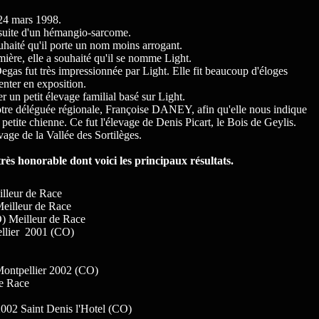
 24 mars 1998.
 suite d'un hémangio-sarcome.
haité qu'il porte un nom moins arrogant.
ière, elle a souhaité qu'il se nomme Light.
gas fut très impressionnée par Light. Elle fit beaucoup d'éloges
enter en exposition.
r un petit élevage familial basé sur Light.
tre déléguée régionale, Françoise DANEY, afin qu'elle nous indique
petite chienne. Ce fut l'élevage de Denis Picart, le Bois de Geylis.
vage de la Vallée des Sortilèges.
rès honorable dont voici les principaux résultats.
leur de Race
lleur de Race
Meilleur de Race
llier 2001 (CO)
ontpellier 2002 (CO)
e Race
02 Saint Denis l'Hotel (CO)