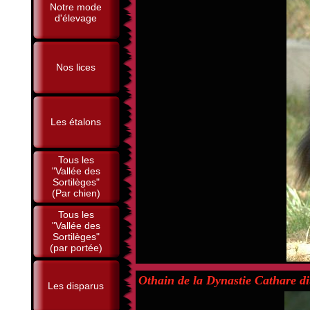
Notre mode
d'élevage
Nos lices
Les étalons
Tous les
"Vallée des
Sortilèges"
(Par chien)
Tous les
"Vallée des
Sortilèges"
(par portée)
Othain de la Dynastie Cathare di
Les disparus