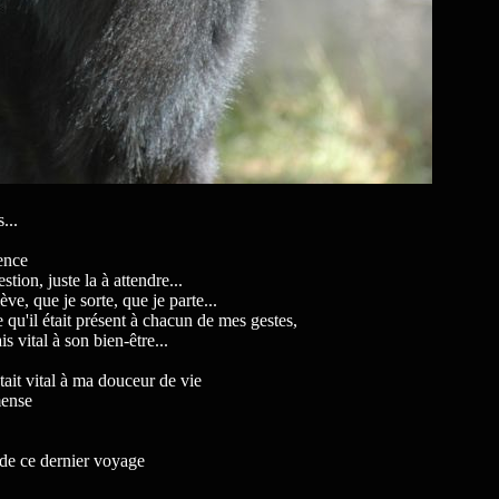
...
lence
tion, juste la à attendre...
e, que je sorte, que je parte...
qu'il était présent à chacun de mes gestes,
s vital à son bien-être...
ait vital à ma douceur de vie
mense
r de ce dernier voyage