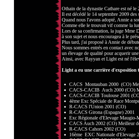
Othain de la dynastie Cathare est né le
Il est décédé le 14 septembre 2009 des
Quand nous l'avons adopté, Annie a sou
Comme elle le trouvait vif comme la lum
Lors de sa confirmation, la juge Mme De
à son sujet et nous encouragea à le prés
Plus tard, j'ai proposé à Annie de débute
Nous sommes entrés en contact avec no
un élevage de qualité pour acquerir une 
Ainsi, avec Rayyan et Light est né l'éle
Light a eu une carrière d'exposition t
CACS Montauban 2000 (CO) Meil
CACS-CACIB Auch 2000 (CO) Mei
CACS-CACIB Toulouse 2001 (CO) 
4ème Exc Spéciale de Race Montpe
R-CACS l'Union 2001 (CO)
R-CACS Girona (Espagne) 2001
Exc Régionale d'Elevage Maugio-M
CACS Auch 2002 (CO) Meilleur d
R-CACS Cahors 2002 (CO)
16ème EXC Nationale d'Elevage 20