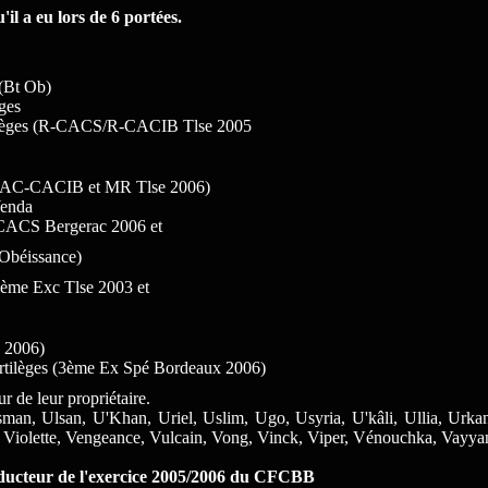
'il a eu lors de 6 portées.
 (Bt Ob)
ges
rtilèges (R-CACS/R-CACIB Tlse 2005
s (CAC-CACIB et MR Tlse 2006)
Yenda
 (CACS Bergerac 2006 et
Obéissance)
(3ème Exc Tlse 2003 et
 2006)
ortilèges (3ème Ex Spé Bordeaux 2006)
r de leur propriétaire.
sman, Ulsan, U'Khan, Uriel, Uslim, Ugo, Usyria, U'kâli, Ullia, Urkan
, Violette, Vengeance, Vulcain, Vong, Vinck, Viper, Vénouchka, Vayya
oducteur de l'exercice 2005/2006 du CFCBB