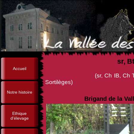
sr, B
Accueil
(sr, Ch IB, Ch Tr, Ouragan
Sortilèges)
Notre histoire
Brigand de la Val
Ethique
d'élevage