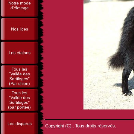
Notre mode
d'élevage
Nos lices
Les étalons
Tous les
"Vallée des
Sortilèges"
(Par chien)
Tous les
"Vallée des
Sortilèges"
(par portée)
Les disparus
Copyright (C) . Tous droits réservés.