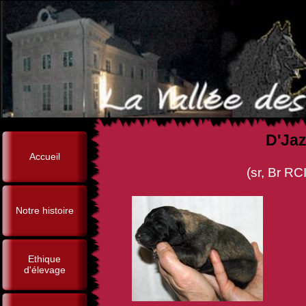
D'Jaz
Accueil
(sr, Br RCI, Tuono dell'Alt
Notre histoire
Ethique
d'élevage