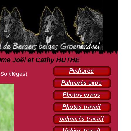
t Mme Joël et Cathy HUTHE
Sortilèges)