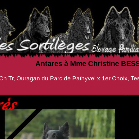
Antares à Mme Christine BES
gan du Parc de Pathyvel x 1er Choix, Tess d