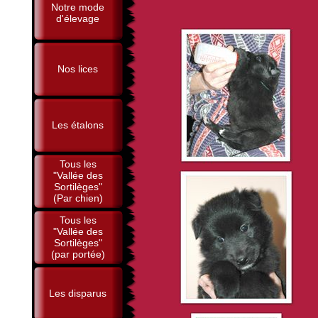
Notre mode
d'élevage
Nos lices
Les étalons
Tous les
"Vallée des
Sortilèges"
(Par chien)
Tous les
"Vallée des
Sortilèges"
(par portée)
Les disparus