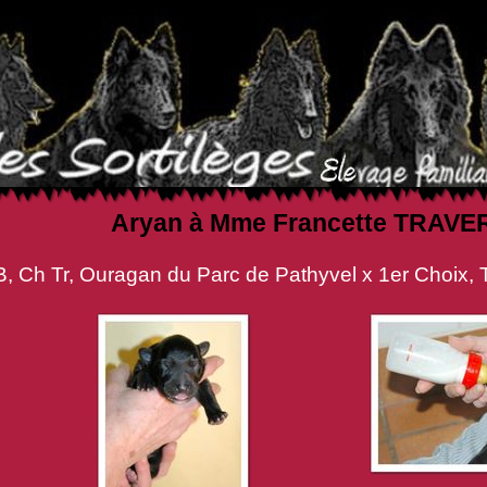
Aryan à Mme Francette TRAV
an du Parc de Pathyvel x 1er Choix, Tess d